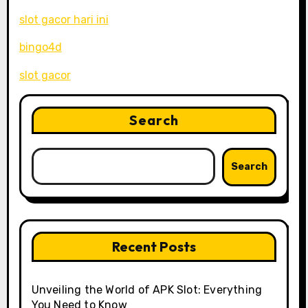
slot gacor hari ini
bingo4d
slot gacor
Search
Search
Recent Posts
Unveiling the World of APK Slot: Everything
You Need to Know