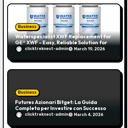
n
Business
Waterspecialist XWF Replacement for
GE® XWF – Easy, Reliable Solution for
Fresh Water
clicktreknest-admin
March 19, 2026
Business
Futures Azionari Bitget: La Guida
Completa per Investire con Successo
clicktreknest-admin
March 4, 2026