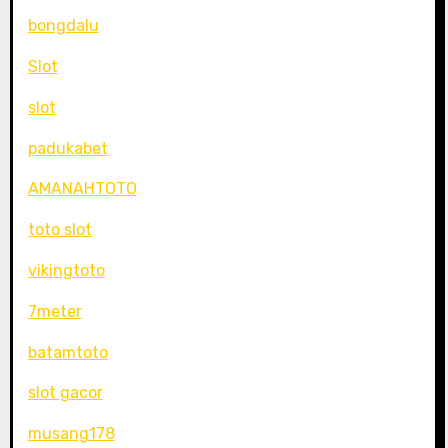
bongdalu
Slot
slot
padukabet
AMANAHTOTO
toto slot
vikingtoto
7meter
batamtoto
slot gacor
musang178