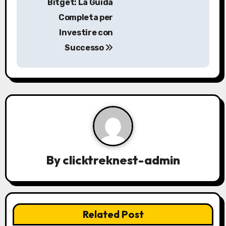
Bitget: La Guida
s
Completa per
Investire con
t
Successo
n
a
v
i
g
a
By
clicktreknest-admin
t
i
Related Post
o